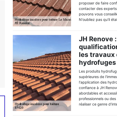
proposer de faire co
contacter des experts
pouvons vous conseill
N'oubliez pas qu'il ét
JH Renove :
qualificatio
les travaux
hydrofuges 
Les produits hydrofug
supérieures de l'immeub
l'application des hydr
confiance à JH Renove.
abordables et accessib
professionnels ou des 
réaliser ce genre d'int