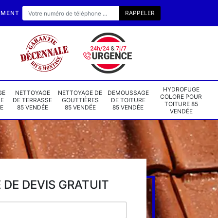
EMENT
HYDROFUGE
GE
NETTOYAGE
NETTOYAGE DE
DEMOUSSAGE
COLORE POUR
DE
DE TERRASSE
GOUTTIÈRES
DE TOITURE
TOITURE 85
E
85 VENDÉE
85 VENDÉE
85 VENDÉE
VENDÉE
DE DEVIS GRATUIT