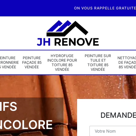
ON VOUS RAPPELLE GRATUIT
HYDROFUGE
PEINTURE SUR
EINTURE
PEINTURE
NETTOYA
INCOLORE POUR
TUILE ET
RRONNERIE
FAÇADE 85
DE FAÇA
TOITURE 85
TOITURE 85
5 VENDÉE
VENDÉE
85 VENDÉ
VENDÉE
VENDÉE
IFS
DEMANDE 
NCOLORE