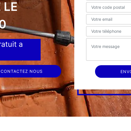
 LE
0
atuit a
CONTACTEZ NOUS