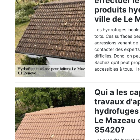
effectuer l
produits hy
ville de Le
Les hydrofuges incolor
toits. Ces surfaces pe
agressions venant de l'
contacter des experts 
difficiles. Donc, on p
Sachez qu'il peut prop
accessibles à tous. Il
Qui a les ca
travaux d'a
hydrofuges 
Le Mazeau e
85420?