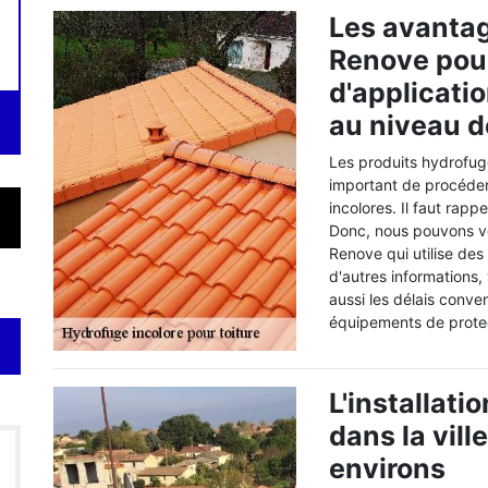
Les avantag
Renove pour
d'applicati
au niveau de
Les produits hydrofuge
important de procéder
incolores. Il faut rappe
Donc, nous pouvons v
Renove qui utilise de
d'autres informations, 
aussi les délais convenu
équipements de protect
L'installat
dans la vil
environs