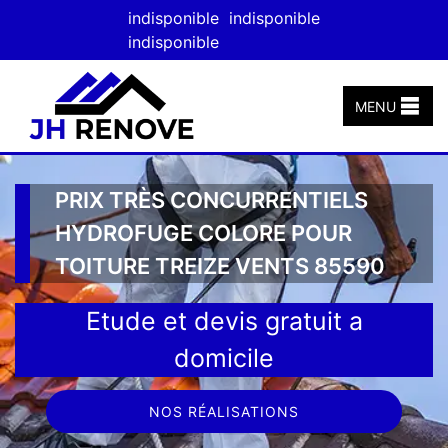
indisponible
indisponible
indisponible
MENU
PRIX TRÈS CONCURRENTIELS
HYDROFUGE COLORE POUR
TOITURE TREIZE VENTS 85590
Etude et devis gratuit a
domicile
NOS RÉALISATIONS