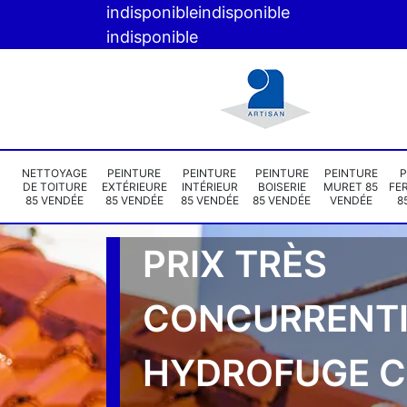
indisponible
indisponible
indisponible
NETTOYAGE
PEINTURE
PEINTURE
PEINTURE
PEINTURE
P
DE TOITURE
EXTÉRIEURE
INTÉRIEUR
BOISERIE
MURET 85
FE
85 VENDÉE
85 VENDÉE
85 VENDÉE
85 VENDÉE
VENDÉE
8
PRIX TRÈS
CONCURRENTI
HYDROFUGE 