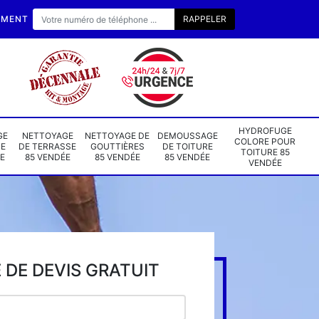
EMENT
HYDROFUGE
GE
NETTOYAGE
NETTOYAGE DE
DEMOUSSAGE
COLORE POUR
DE
DE TERRASSE
GOUTTIÈRES
DE TOITURE
TOITURE 85
E
85 VENDÉE
85 VENDÉE
85 VENDÉE
VENDÉE
DE DEVIS GRATUIT