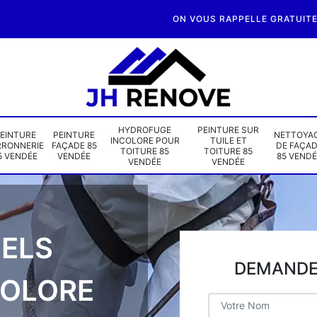
ON VOUS RAPPELLE GRATUIT
HYDROFUGE
PEINTURE SUR
EINTURE
PEINTURE
NETTOYA
INCOLORE POUR
TUILE ET
RRONNERIE
FAÇADE 85
DE FAÇA
TOITURE 85
TOITURE 85
5 VENDÉE
VENDÉE
85 VENDÉ
VENDÉE
VENDÉE
ELS
DEMANDE 
COLORE