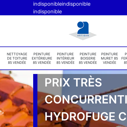
indisponible
indisponible
indisponible
NETTOYAGE
PEINTURE
PEINTURE
PEINTURE
PEINTURE
P
DE TOITURE
EXTÉRIEURE
INTÉRIEUR
BOISERIE
MURET 85
FE
85 VENDÉE
85 VENDÉE
85 VENDÉE
85 VENDÉE
VENDÉE
8
PRIX TRÈS
CONCURRENTI
HYDROFUGE 