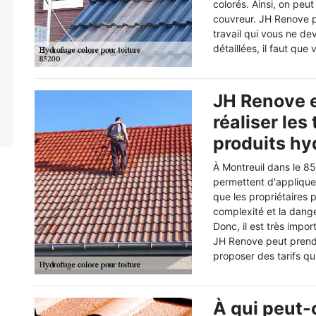
colorés. Ainsi, on peu
couvreur. JH Renove pe
travail qui vous ne de
détaillées, il faut que
JH Renove e
réaliser les
produits hy
À Montreuil dans le 85
permettent d'appliquer
que les propriétaires 
complexité et la dange
Donc, il est très impo
JH Renove peut prendr
proposer des tarifs qui
À qui peut-