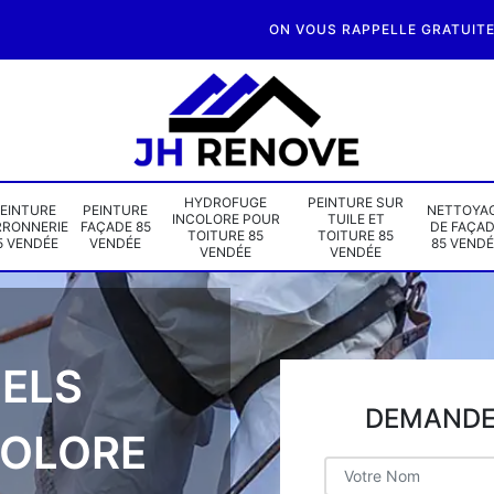
ON VOUS RAPPELLE GRATUIT
HYDROFUGE
PEINTURE SUR
EINTURE
PEINTURE
NETTOYA
INCOLORE POUR
TUILE ET
RRONNERIE
FAÇADE 85
DE FAÇA
TOITURE 85
TOITURE 85
5 VENDÉE
VENDÉE
85 VENDÉ
VENDÉE
VENDÉE
ELS
DEMANDE 
COLORE