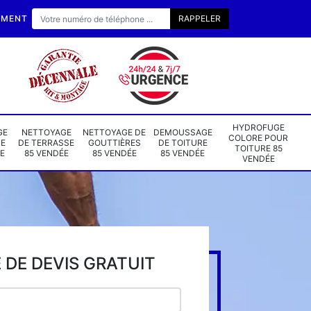
EMENT
HYDROFUGE
GE
NETTOYAGE
NETTOYAGE DE
DEMOUSSAGE
COLORE POUR
DE
DE TERRASSE
GOUTTIÈRES
DE TOITURE
TOITURE 85
E
85 VENDÉE
85 VENDÉE
85 VENDÉE
VENDÉE
DE DEVIS GRATUIT