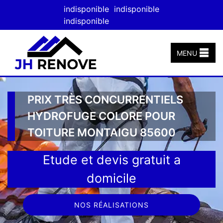
indisponible
indisponible
indisponible
MENU
PRIX TRÈS CONCURRENTIELS
HYDROFUGE COLORE POUR
TOITURE MONTAIGU 85600
Etude et devis gratuit a
domicile
NOS RÉALISATIONS