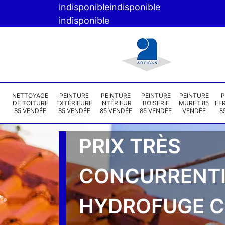
indisponible
indisponible
indisponible
NETTOYAGE
PEINTURE
PEINTURE
PEINTURE
PEINTURE
P
DE TOITURE
EXTÉRIEURE
INTÉRIEUR
BOISERIE
MURET 85
FE
85 VENDÉE
85 VENDÉE
85 VENDÉE
85 VENDÉE
VENDÉE
8
PRIX TRÈS
CONCURRENTI
HYDROFUGE 