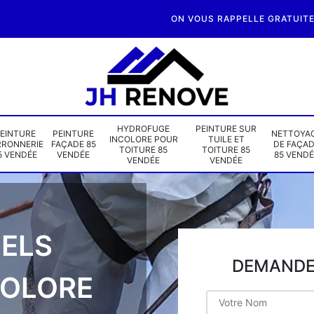
ON VOUS RAPPELLE GRATUIT
HYDROFUGE
PEINTURE SUR
EINTURE
PEINTURE
NETTOYA
INCOLORE POUR
TUILE ET
RRONNERIE
FAÇADE 85
DE FAÇA
TOITURE 85
TOITURE 85
5 VENDÉE
VENDÉE
85 VENDÉ
VENDÉE
VENDÉE
ELS
DEMANDE 
COLORE