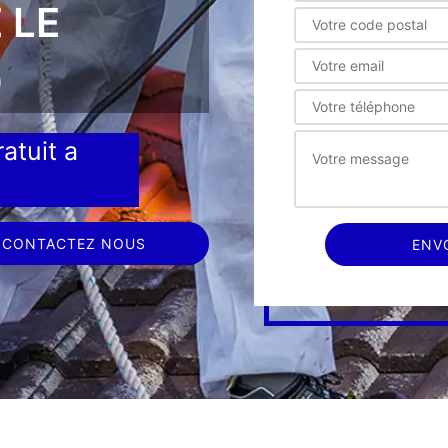
 LE
0
atuit a
CONTACTEZ NOUS