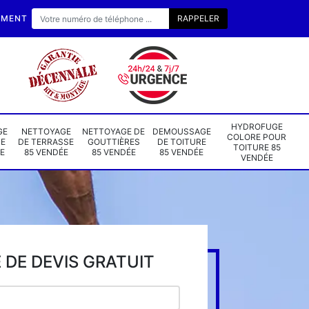
EMENT
HYDROFUGE
GE
NETTOYAGE
NETTOYAGE DE
DEMOUSSAGE
COLORE POUR
DE
DE TERRASSE
GOUTTIÈRES
DE TOITURE
TOITURE 85
E
85 VENDÉE
85 VENDÉE
85 VENDÉE
VENDÉE
DE DEVIS GRATUIT