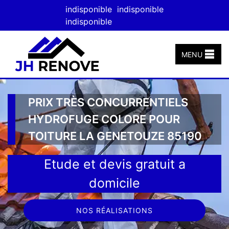
indisponible
indisponible
indisponible
MENU
PRIX TRÈS CONCURRENTIELS
HYDROFUGE COLORE POUR
TOITURE LA GENETOUZE 85190
Etude et devis gratuit a
domicile
NOS RÉALISATIONS