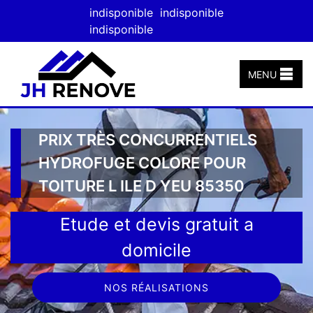
indisponible
indisponible
indisponible
MENU
PRIX TRÈS CONCURRENTIELS
HYDROFUGE COLORE POUR
TOITURE L ILE D YEU 85350
Etude et devis gratuit a
domicile
NOS RÉALISATIONS