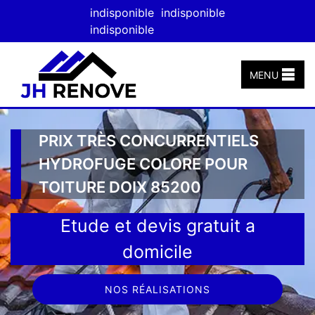
indisponible
indisponible
indisponible
MENU
PRIX TRÈS CONCURRENTIELS
HYDROFUGE COLORE POUR
TOITURE DOIX 85200
Etude et devis gratuit a
domicile
NOS RÉALISATIONS