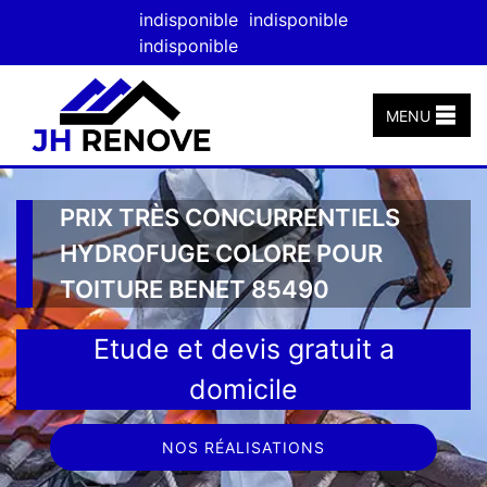
indisponible
indisponible
indisponible
MENU
PRIX TRÈS CONCURRENTIELS
HYDROFUGE COLORE POUR
TOITURE BENET 85490
Etude et devis gratuit a
domicile
NOS RÉALISATIONS